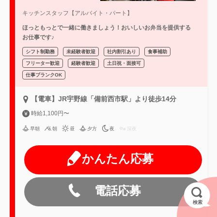
キッチンスタッフ【アルバイト・パート】
ほっともっとで一緒に働きましょう！おいしいお弁当を提供する
お仕事です♪
シフト制勤務
未経験者歓迎
社内割引あり
食事補助
フリーター歓迎
経験者歓迎
土日祝・面接可
仕事ブランクOK
【電車】JR宇野線「備前西市駅」より徒歩14分
時給1,100円〜
早朝
朝
昼
夕方
夜
深夜
かんたん応募
電話応募
検索