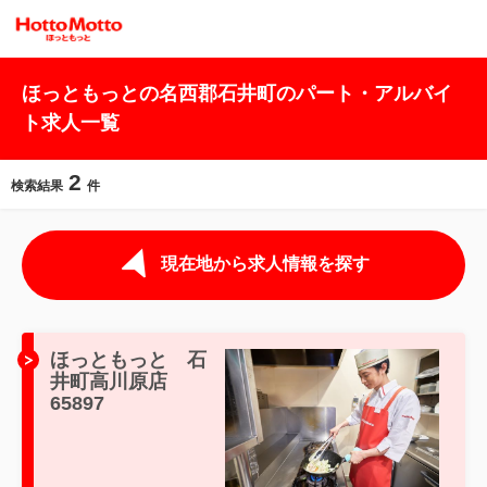
ほっともっとの名西郡石井町のパート・アルバイ
ト求人一覧
2
検索結果
件
現在地から求人情報を探す
ほっともっと 石
井町高川原店
65897