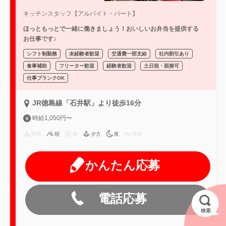
キッチンスタッフ【アルバイト・パート】
ほっともっとで一緒に働きましょう！おいしいお弁当を提供する
お仕事です♪
シフト制勤務
未経験者歓迎
交通費一部支給
社内割引あり
食事補助
フリーター歓迎
経験者歓迎
土日祝・面接可
仕事ブランクOK
JR徳島線「石井駅」より徒歩16分
時給1,050円〜
早朝
朝
昼
夕方
夜
深夜
かんたん応募
電話応募
検索