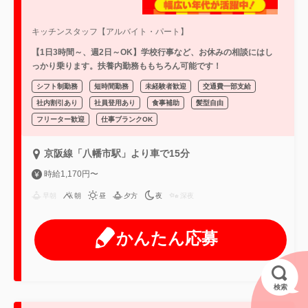
キッチンスタッフ【アルバイト・パート】
【1日3時間～、週2日～OK】学校行事など、お休みの相談にはし
っかり乗ります。扶養内勤務ももちろん可能です！
シフト制勤務
短時間勤務
未経験者歓迎
交通費一部支給
社内割引あり
社員登用あり
食事補助
髪型自由
フリーター歓迎
仕事ブランクOK
京阪線「八幡市駅」より車で15分
時給1,170円〜
早朝
朝
昼
夕方
夜
深夜
かんたん応募
検索