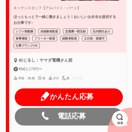
キッチンスタッフ【アルバイト・パート】
ほっともっとで一緒に働きましょう！おいしいお弁当を提供する
お仕事です♪
シフト制勤務
未経験者歓迎
交通費一部支給
社内割引あり
食事補助
フリーター歓迎
経験者歓迎
土日祝・面接可
仕事ブランクOK
めじるし：ヤマダ電機さん前
時給1,170円〜
早朝
朝
昼
夕方
夜
深夜
かんたん応募
電話応募
検索