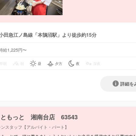
小田急江ノ島線「本鵠沼駅」より徒歩約15分
時給1,225円〜
早朝
朝
昼
夕方
夜
深夜
詳細を
ともっと 湘南台店 63543
チンスタッフ【アルバイト・パート】