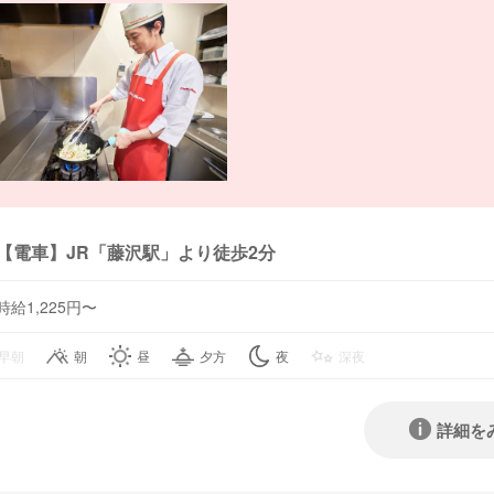
【電車】JR「藤沢駅」より徒歩2分
時給1,225円〜
早朝
朝
昼
夕方
夜
深夜
詳細を