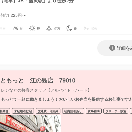
【電車】JR「藤沢駅」より徒歩2分
時給1,225円〜
早朝
朝
昼
夕方
夜
深夜
詳細を
ともっと 江の島店 79010
・レジなどの接客スタッフ【アルバイト・パート】
ともっとで一緒に働きましょう！おいしいお弁当を提供するお仕事です♪
制勤務
未経験者歓迎
交通費一部支給
社内割引あり
食事補助
フリーター歓迎