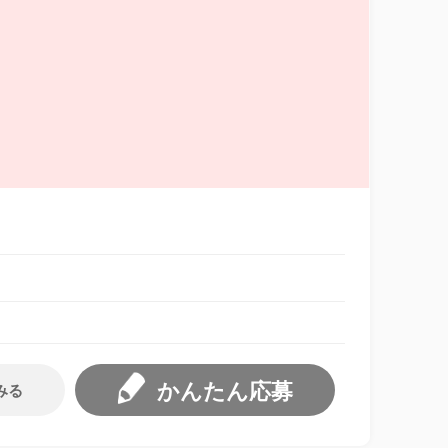
かんたん応募
みる