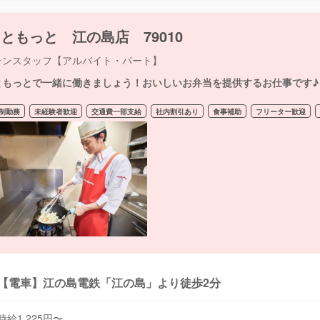
ともっと 江の島店 79010
チンスタッフ【アルバイト・パート】
ともっとで一緒に働きましょう！おいしいお弁当を提供するお仕事です♪
制勤務
未経験者歓迎
交通費一部支給
社内割引あり
食事補助
フリーター歓迎
【電車】江の島電鉄「江の島」より徒歩2分
時給1,225円〜