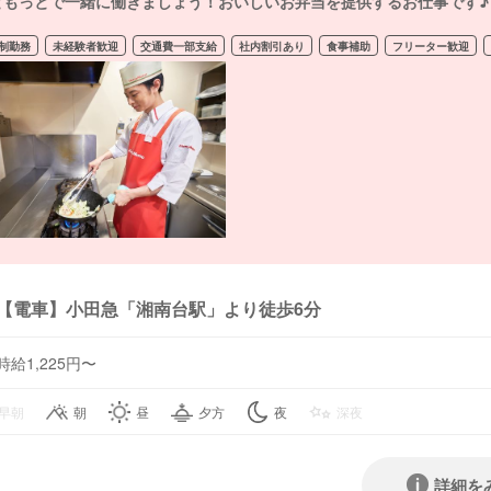
ともっとで一緒に働きましょう！おいしいお弁当を提供するお仕事です♪
制勤務
未経験者歓迎
交通費一部支給
社内割引あり
食事補助
フリーター歓迎
【電車】小田急「湘南台駅」より徒歩6分
時給1,225円〜
早朝
朝
昼
夕方
夜
深夜
詳細を