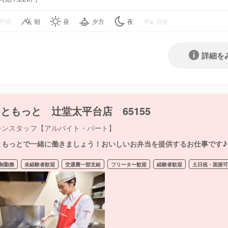
早朝
朝
昼
夕方
夜
深夜
詳細を
ともっと 辻堂太平台店 65155
チンスタッフ【アルバイト・パート】
ともっとで一緒に働きましょう！おいしいお弁当を提供するお仕事です♪
制勤務
未経験者歓迎
交通費一部支給
フリーター歓迎
経験者歓迎
土日祝・面接