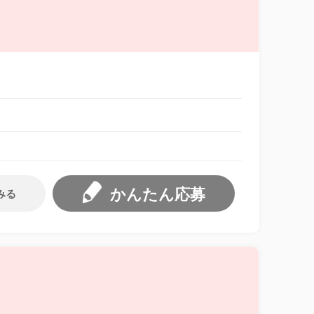
かんたん応募
みる