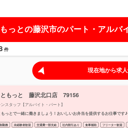
もっとの藤沢市のパート・アルバ
8
件
現在地から求人
ともっと 藤沢北口店 79156
チンスタッフ【アルバイト・パート】
ともっとで一緒に働きましょう！おいしいお弁当を提供するお仕事です♪
制勤務
未経験者歓迎
交通費一部支給
社内割引あり
食事補助
フリーター歓迎