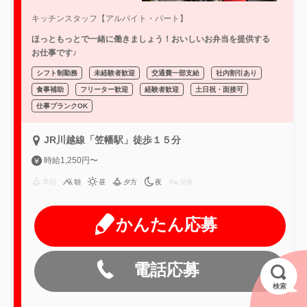
キッチンスタッフ【アルバイト・パート】
ほっともっとで一緒に働きましょう！おいしいお弁当を提供する
お仕事です♪
シフト制勤務
未経験者歓迎
交通費一部支給
社内割引あり
食事補助
フリーター歓迎
経験者歓迎
土日祝・面接可
仕事ブランクOK
JR川越線「笠幡駅」徒歩１５分
時給1,250円〜
早朝
朝
昼
夕方
夜
深夜
かんたん応募
電話応募
検索