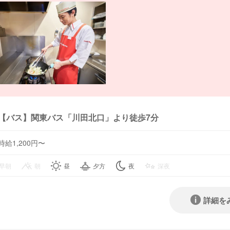
【バス】関東バス「川田北口」より徒歩7分
時給1,200円〜
早朝
朝
昼
夕方
夜
深夜
詳細を