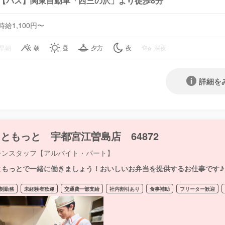
【バス】関東自動車「西三の沢」より徒歩8分
時給1,100円〜
早朝
朝
昼
夕方
夜
深夜
詳細を
ともっと 宇都宮江曽島店 64872
チンスタッフ【アルバイト・パート】
ともっとで一緒に働きましょう！おいしいお弁当を提供するお仕事です♪
制勤務
未経験者歓迎
交通費一部支給
社内割引あり
食事補助
フリーター歓迎