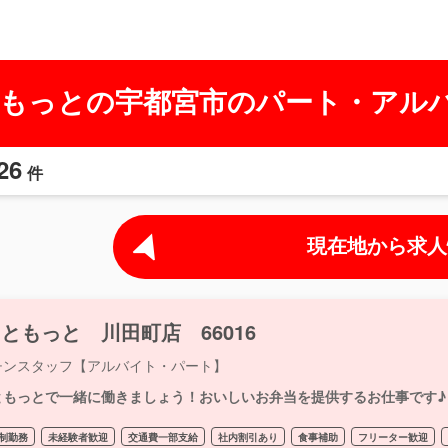
もっとの宇都宮市のパート・アル
26
件
現在地から求人
ともっと 川田町店 66016
チンスタッフ【アルバイト・パート】
ともっとで一緒に働きましょう！おいしいお弁当を提供するお仕事です♪
制勤務
未経験者歓迎
交通費一部支給
社内割引あり
食事補助
フリーター歓迎