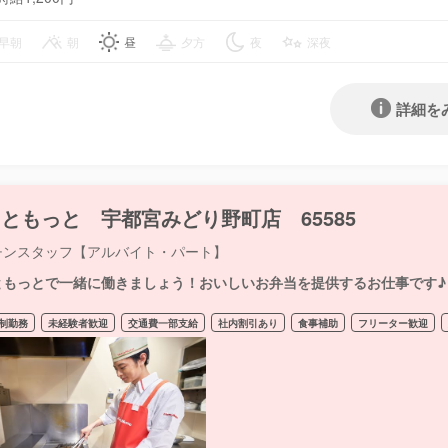
早朝
朝
昼
夕方
夜
深夜
詳細を
ともっと 宇都宮みどり野町店 65585
チンスタッフ【アルバイト・パート】
ともっとで一緒に働きましょう！おいしいお弁当を提供するお仕事です♪
制勤務
未経験者歓迎
交通費一部支給
社内割引あり
食事補助
フリーター歓迎