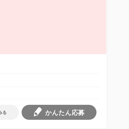
かんたん応募
みる