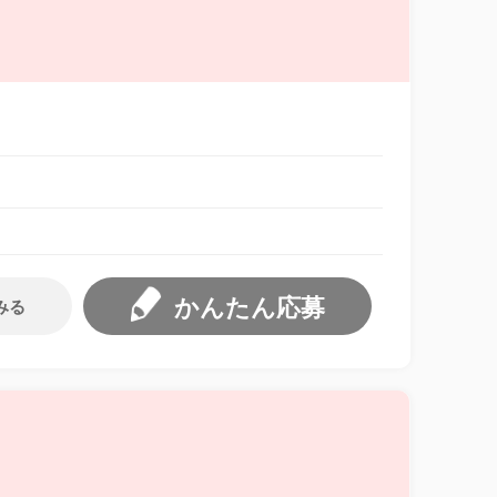
かんたん応募
みる