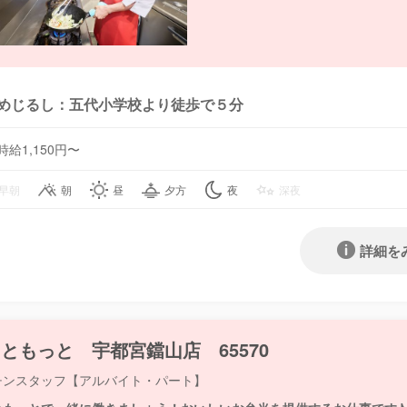
めじるし：五代小学校より徒歩で５分
時給1,150円〜
早朝
朝
昼
夕方
夜
深夜
詳細を
ともっと 宇都宮鐺山店 65570
チンスタッフ【アルバイト・パート】