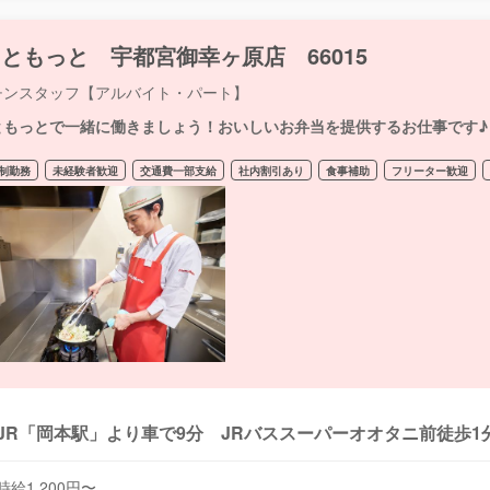
ともっと 宇都宮御幸ヶ原店 66015
チンスタッフ【アルバイト・パート】
ともっとで一緒に働きましょう！おいしいお弁当を提供するお仕事です♪
制勤務
未経験者歓迎
交通費一部支給
社内割引あり
食事補助
フリーター歓迎
JR「岡本駅」より車で9分 JRバススーパーオオタニ前徒歩1
時給1,200円〜