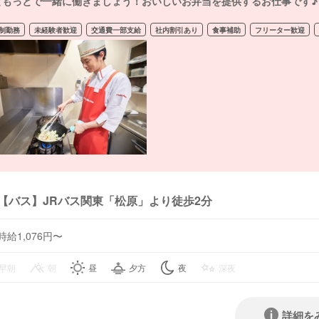
ともっとで一緒に働きましょう！おいしいお弁当を提供するお仕事です♪
制勤務
未経験者歓迎
交通費一部支給
社内割引あり
食事補助
フリーター歓迎
【バス】JRバス関東「松原」より徒歩2分
時給1,076円〜
早朝
朝
昼
夕方
夜
深夜
詳細を