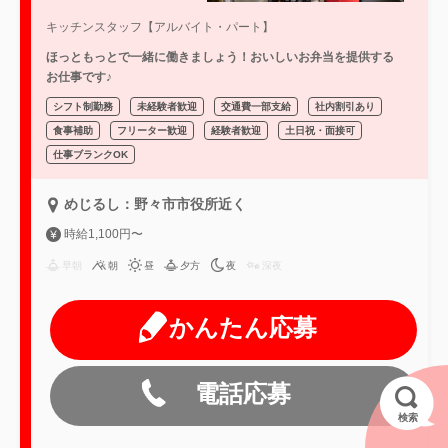
キッチンスタッフ【アルバイト・パート】
ほっともっとで一緒に働きましょう！おいしいお弁当を提供する
お仕事です♪
シフト制勤務
未経験者歓迎
交通費一部支給
社内割引あり
食事補助
フリーター歓迎
経験者歓迎
土日祝・面接可
仕事ブランクOK
めじるし：野々市市役所近く
時給1,100円〜
早朝
朝
昼
夕方
夜
深夜
かんたん応募
電話応募
検索