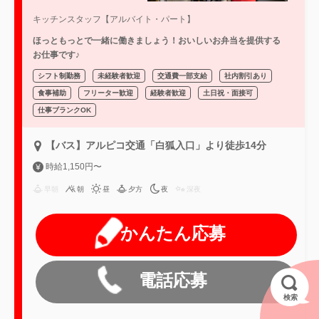
キッチンスタッフ【アルバイト・パート】
ほっともっとで一緒に働きましょう！おいしいお弁当を提供する
お仕事です♪
シフト制勤務
未経験者歓迎
交通費一部支給
社内割引あり
食事補助
フリーター歓迎
経験者歓迎
土日祝・面接可
仕事ブランクOK
【バス】アルピコ交通「白狐入口」より徒歩14分
時給1,150円〜
早朝
朝
昼
夕方
夜
深夜
かんたん応募
電話応募
検索