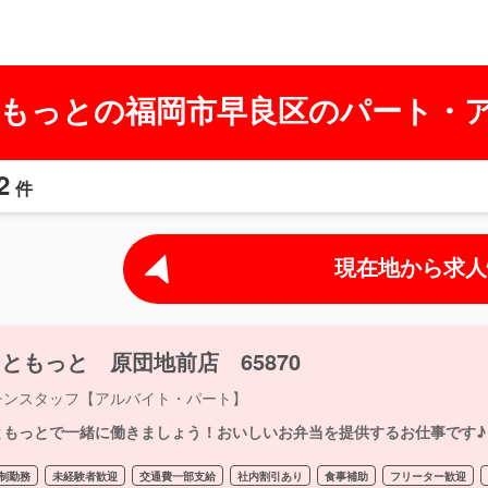
もっとの福岡市早良区のパート・
2
件
現在地から求人
ともっと 原団地前店 65870
チンスタッフ【アルバイト・パート】
ともっとで一緒に働きましょう！おいしいお弁当を提供するお仕事です♪
制勤務
未経験者歓迎
交通費一部支給
社内割引あり
食事補助
フリーター歓迎