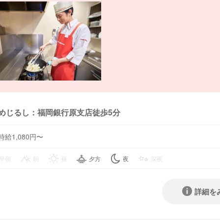
めじるし：福岡銀行原支店徒歩5分
時給1,080円〜
早朝
朝
昼
夕方
夜
深夜
詳細を