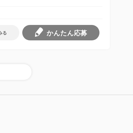
かんたん応募
みる