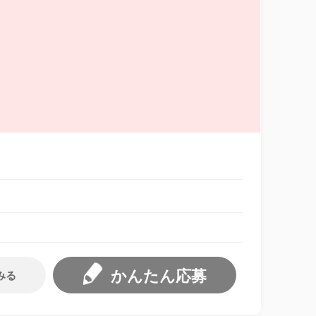
かんたん応募
みる