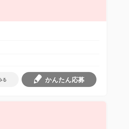
かんたん応募
みる