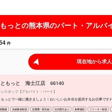
もっとの熊本県のパート・アルバ
54
件
現在地から求人
ともっと 海士江店 66140
チンスタッフ【アルバイト・パート】
ともっとで一緒に働きましょう！おいしいお弁当を提供するお仕事です♪
制勤務
未経験者歓迎
交通費一部支給
社内割引あり
食事補助
フリーター歓迎