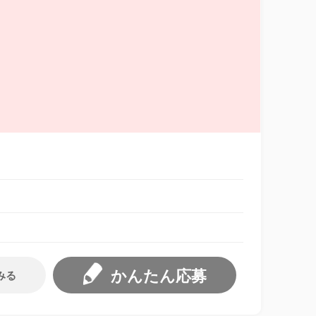
かんたん応募
みる