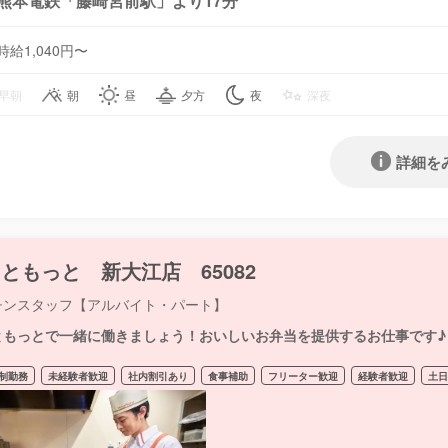
熊本電鉄「藤崎宮前駅」より17分
時給1,040円〜
早朝
朝
昼
夕方
夜
深夜
詳細を
ともっと 新大江店 65082
チンスタッフ【アルバイト・パート】
ともっとで一緒に働きましょう！おいしいお弁当を提供するお仕事です♪
制勤務
未経験者歓迎
社内割引あり
食事補助
フリーター歓迎
経験者歓迎
土