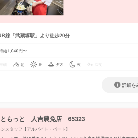
JR線「武蔵塚駅」より徒歩20分
時給1,040円〜
早朝
朝
昼
夕方
夜
深夜
詳細を
ともっと 人吉農免店 65323
チンスタッフ【アルバイト・パート】