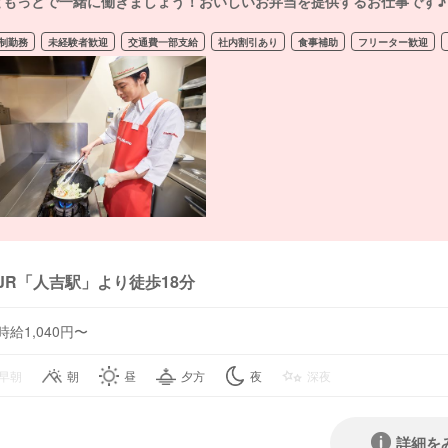
ともっとで一緒に働きましょう！おいしいお弁当を提供するお仕事です♪
制勤務
未経験者歓迎
交通費一部支給
社内割引あり
食事補助
フリーター歓迎
JR「人吉駅」より徒歩18分
時給1,040円〜
早朝
朝
昼
夕方
夜
深夜
詳細を