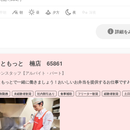
早朝
朝
昼
夕方
夜
深夜
詳細を
ともっと 楠店 65861
チンスタッフ【アルバイト・パート】
ともっとで一緒に働きましょう！おいしいお弁当を提供するお仕事です♪
制勤務
未経験者歓迎
社内割引あり
食事補助
フリーター歓迎
経験者歓迎
土