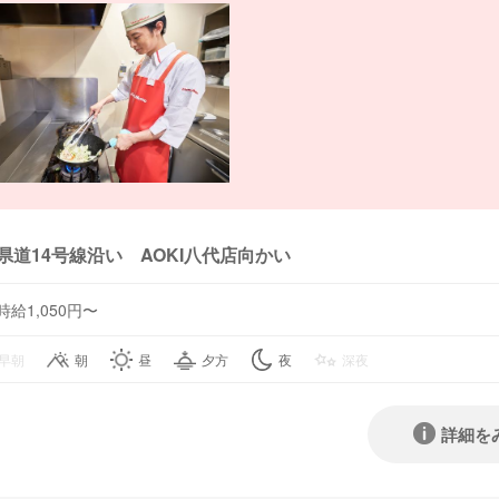
県道14号線沿い AOKI八代店向かい
時給1,050円〜
早朝
朝
昼
夕方
夜
深夜
詳細を