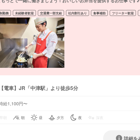
ともっとで一緒に働きましょう！おいしいお弁当を提供するお仕事です♪
制勤務
未経験者歓迎
交通費一部支給
社内割引あり
食事補助
フリーター歓迎
【電車】JR「中津駅」より徒歩5分
時給1,100円〜
早朝
朝
昼
夕方
夜
深夜
詳細を