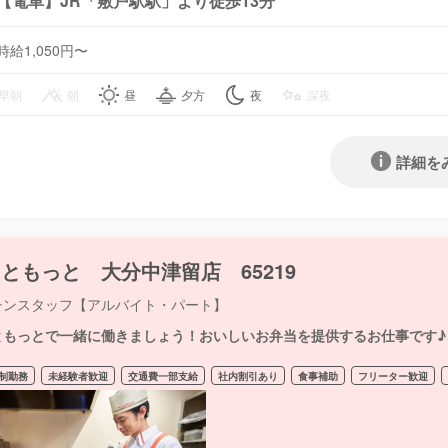
【電車】JR「敷戸駅駅」より徒歩13分
時給1,050円〜
早朝
朝
昼
夕方
夜
深夜
詳細を
ともっと 大分中津留店 65219
チンスタッフ【アルバイト・パート】
ともっとで一緒に働きましょう！おいしいお弁当を提供するお仕事です♪
制勤務
未経験者歓迎
交通費一部支給
社内割引あり
食事補助
フリーター歓迎