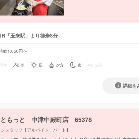
JR「玉来駅」より徒歩8分
時給1,050円〜
早朝
朝
昼
夕方
夜
深夜
詳細を
ともっと 中津中殿町店 65378
チンスタッフ【アルバイト・パート】