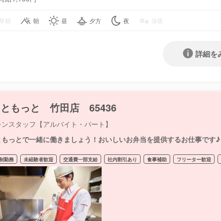
早朝
朝
昼
夕方
夜
深夜
詳細を
ともっと 竹田店 65436
チンスタッフ【アルバイト・パート】
ともっとで一緒に働きましょう！おいしいお弁当を提供するお仕事です♪
制勤務
未経験者歓迎
交通費一部支給
社内割引あり
食事補助
フリーター歓迎