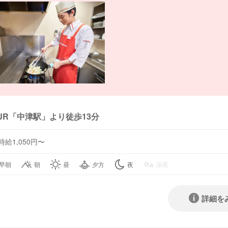
JR「中津駅」より徒歩13分
時給1,050円〜
早朝
朝
昼
夕方
夜
深夜
詳細を