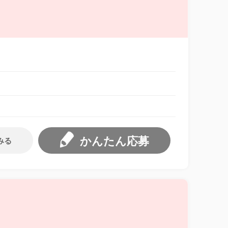
かんたん応募
みる