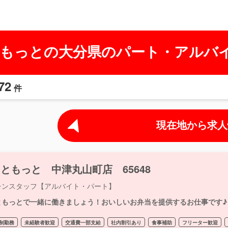
もっとの大分県のパート・アルバ
72
件
現在地から求人
ともっと 中津丸山町店 65648
チンスタッフ【アルバイト・パート】
ともっとで一緒に働きましょう！おいしいお弁当を提供するお仕事です♪
制勤務
未経験者歓迎
交通費一部支給
社内割引あり
食事補助
フリーター歓迎