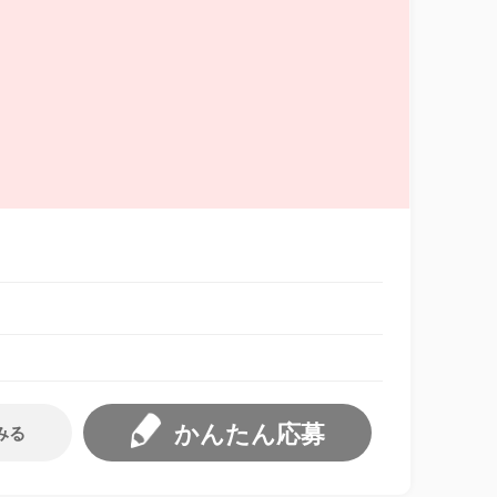
かんたん応募
みる