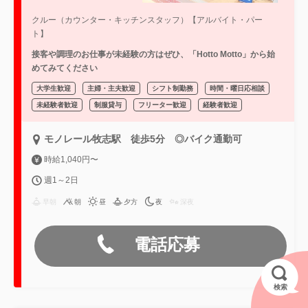
クルー（カウンター・キッチンスタッフ）【アルバイト・パー
ト】
接客や調理のお仕事が未経験の方はぜひ、「Hotto Motto」から始
めてみてください
大学生歓迎
主婦・主夫歓迎
シフト制勤務
時間・曜日応相談
未経験者歓迎
制服貸与
フリーター歓迎
経験者歓迎
モノレール牧志駅 徒歩5分 ◎バイク通勤可
時給1,040円〜
週1～2日
早朝
朝
昼
夕方
夜
深夜
電話応募
検索