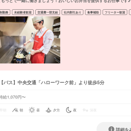
ともっとで一緒に働きましょう！おいしいお弁当を提供するお仕事です♪
制勤務
未経験者歓迎
交通費一部支給
社内割引あり
食事補助
フリーター歓迎
【バス】中央交通「ハローワーク前」より徒歩5分
時給1,070円〜
早朝
朝
昼
夕方
夜
深夜
詳細を