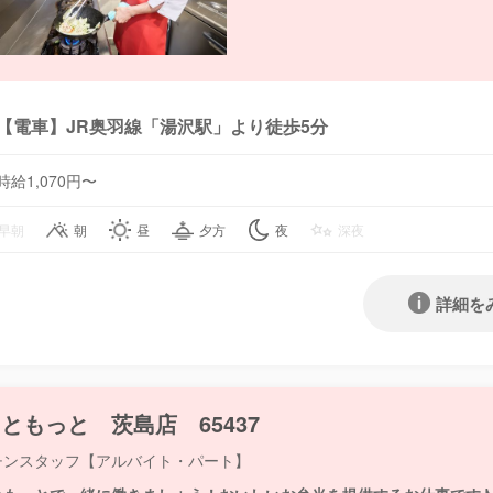
【電車】JR奥羽線「湯沢駅」より徒歩5分
時給1,070円〜
早朝
朝
昼
夕方
夜
深夜
詳細を
ともっと 茨島店 65437
チンスタッフ【アルバイト・パート】