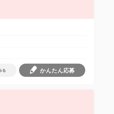
かんたん応募
みる