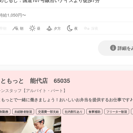
めじるし：国道107号線沿いナイスより徒歩7分
時給1,050円〜
早朝
朝
昼
夕方
夜
深夜
詳細を
ともっと 能代店 65035
チンスタッフ【アルバイト・パート】
ともっとで一緒に働きましょう！おいしいお弁当を提供するお仕事です♪
制勤務
未経験者歓迎
交通費一部支給
社内割引あり
食事補助
フリーター歓迎