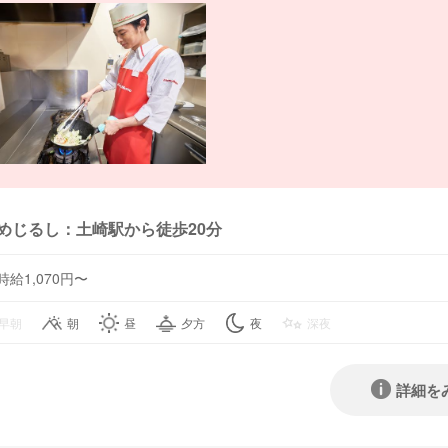
めじるし：土崎駅から徒歩20分
時給1,070円〜
早朝
朝
昼
夕方
夜
深夜
詳細を