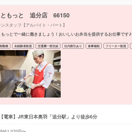
ともっと 追分店 66150
チンスタッフ【アルバイト・パート】
ともっとで一緒に働きましょう！おいしいお弁当を提供するお仕事です♪
制勤務
未経験者歓迎
交通費一部支給
社内割引あり
食事補助
フリーター歓迎
【電車】JR東日本奥羽「追分駅」より徒歩6分
時給1,070円〜