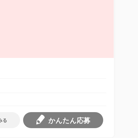
かんたん応募
みる