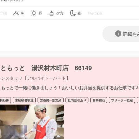
早朝
朝
昼
夕方
夜
深夜
詳細を
ともっと 湯沢材木町店 66149
チンスタッフ【アルバイト・パート】
ともっとで一緒に働きましょう！おいしいお弁当を提供するお仕事です♪
制勤務
未経験者歓迎
交通費一部支給
社内割引あり
食事補助
フリーター歓迎