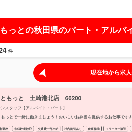
もっとの秋田県のパート・アルバ
24
件
現在地から求人
ともっと 土崎港北店 66200
チンスタッフ【アルバイト・パート】
ともっとで一緒に働きましょう！おいしいお弁当を提供するお仕事です♪
制勤務
未経験者歓迎
交通費一部支給
社内割引あり
食事補助
フリーター歓迎