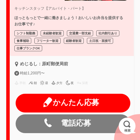
キッチンスタッフ【アルバイト・パート】
ほっともっとで一緒に働きましょう！おいしいお弁当を提供する
お仕事です♪
シフト制勤務
未経験者歓迎
交通費一部支給
社内割引あり
食事補助
フリーター歓迎
経験者歓迎
土日祝・面接可
仕事ブランクOK
めじるし：原町郵便局前
時給1,200円〜
早朝
朝
昼
夕方
夜
深夜
かんたん応募
電話応募
検索