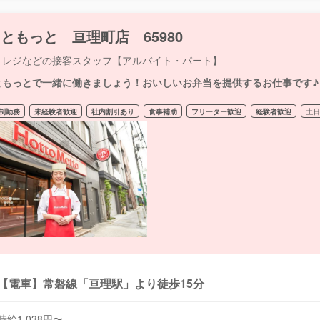
ともっと 亘理町店 65980
・レジなどの接客スタッフ【アルバイト・パート】
ともっとで一緒に働きましょう！おいしいお弁当を提供するお仕事です♪
制勤務
未経験者歓迎
社内割引あり
食事補助
フリーター歓迎
経験者歓迎
土
【電車】常磐線「亘理駅」より徒歩15分
時給1,038円〜