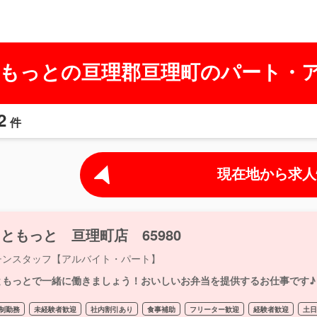
もっとの亘理郡亘理町のパート・
2
件
現在地から求人
ともっと 亘理町店 65980
チンスタッフ【アルバイト・パート】
ともっとで一緒に働きましょう！おいしいお弁当を提供するお仕事です♪
制勤務
未経験者歓迎
社内割引あり
食事補助
フリーター歓迎
経験者歓迎
土