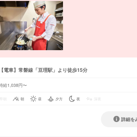
【電車】常磐線「亘理駅」より徒歩15分
時給1,038円〜
早朝
朝
昼
夕方
夜
深夜
詳細を