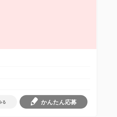
かんたん応募
みる