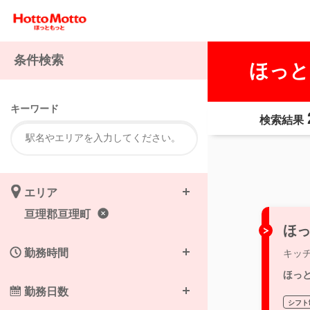
条件検索
ほっと
キーワード
検索結果
エリア
亘理郡亘理町
ほっ
勤務時間
キッ
ほっ
勤務日数
シフト