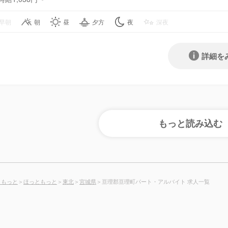
早朝
朝
昼
夕方
夜
深夜
詳細を
ともっと
＞
ほっともっと
＞
東北
＞
宮城県
＞亘理郡亘理町パート・アルバイト 求人一覧