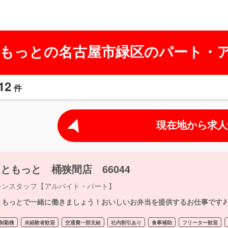
もっとの名古屋市緑区のパート・
12
件
現在地から求人
ともっと 桶狭間店 66044
チンスタッフ【アルバイト・パート】
ともっとで一緒に働きましょう！おいしいお弁当を提供するお仕事です♪
制勤務
未経験者歓迎
交通費一部支給
社内割引あり
食事補助
フリーター歓迎