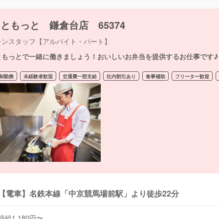
ともっと 鎌倉台店 65374
チンスタッフ【アルバイト・パート】
ともっとで一緒に働きましょう！おいしいお弁当を提供するお仕事です♪
制勤務
未経験者歓迎
交通費一部支給
社内割引あり
食事補助
フリーター歓迎
【電車】名鉄本線「中京競馬場前駅」より徒歩22分
時給1,180円〜