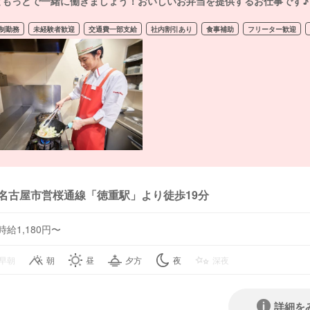
ともっとで一緒に働きましょう！おいしいお弁当を提供するお仕事です♪
制勤務
未経験者歓迎
交通費一部支給
社内割引あり
食事補助
フリーター歓迎
名古屋市営桜通線「徳重駅」より徒歩19分
時給1,180円〜
早朝
朝
昼
夕方
夜
深夜
詳細を