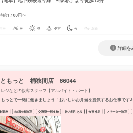
【電車】地下鉄桜通り線「神沢駅」より徒歩12分
時給1,180円〜
早朝
朝
昼
夕方
夜
深夜
詳細を
ともっと 桶狭間店 66044
・レジなどの接客スタッフ【アルバイト・パート】
ともっとで一緒に働きましょう！おいしいお弁当を提供するお仕事です♪
制勤務
未経験者歓迎
交通費一部支給
社内割引あり
食事補助
フリーター歓迎