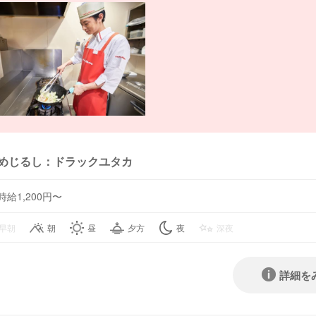
めじるし：ドラックユタカ
時給1,200円〜
早朝
朝
昼
夕方
夜
深夜
詳細を