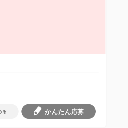
かんたん応募
みる