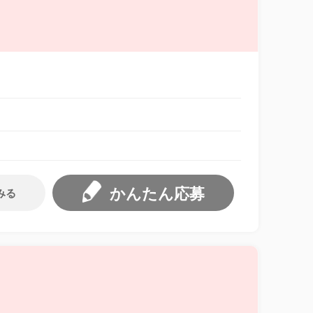
かんたん応募
みる