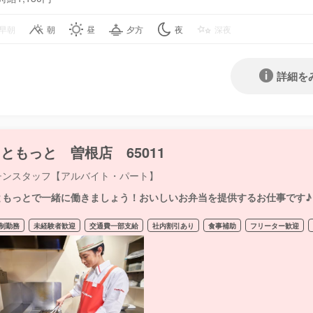
早朝
朝
昼
夕方
夜
深夜
詳細を
ともっと 曽根店 65011
チンスタッフ【アルバイト・パート】
ともっとで一緒に働きましょう！おいしいお弁当を提供するお仕事です♪
制勤務
未経験者歓迎
交通費一部支給
社内割引あり
食事補助
フリーター歓迎