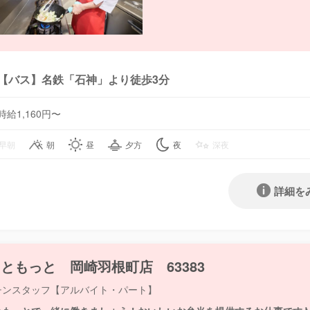
【バス】名鉄「石神」より徒歩3分
時給1,160円〜
早朝
朝
昼
夕方
夜
深夜
詳細を
ともっと 岡崎羽根町店 63383
チンスタッフ【アルバイト・パート】