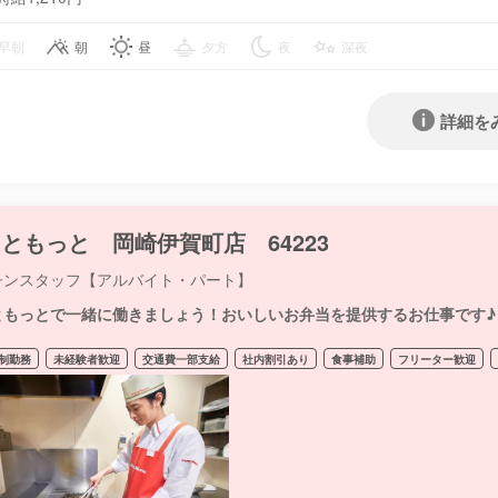
早朝
朝
昼
夕方
夜
深夜
詳細を
ともっと 岡崎伊賀町店 64223
チンスタッフ【アルバイト・パート】
ともっとで一緒に働きましょう！おいしいお弁当を提供するお仕事です♪
制勤務
未経験者歓迎
交通費一部支給
社内割引あり
食事補助
フリーター歓迎