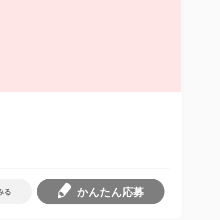
かんたん応募
みる