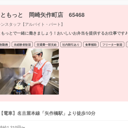
ともっと 岡崎矢作町店 65468
チンスタッフ【アルバイト・パート】
ともっとで一緒に働きましょう！おいしいお弁当を提供するお仕事です♪
制勤務
未経験者歓迎
交通費一部支給
社内割引あり
食事補助
フリーター歓迎
【電車】名古屋本線「矢作橋駅」より徒歩10分
時給1,210円〜