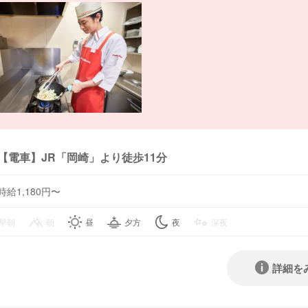
【電車】JR「岡崎」より徒歩11分
時給1,180円〜
早朝
朝
昼
夕方
夜
深夜
詳細を