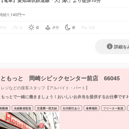
【電車】愛知環状鉄道線「大門駅」より徒歩10分
時給1,140円〜
早朝
朝
昼
夕方
夜
深夜
詳細を
ともっと 岡崎シビックセンター前店 66045
・レジなどの接客スタッフ【アルバイト・パート】
ともっとで一緒に働きましょう！おいしいお弁当を提供するお仕事です♪
制勤務
未経験者歓迎
交通費一部支給
社内割引あり
食事補助
フリーター歓迎