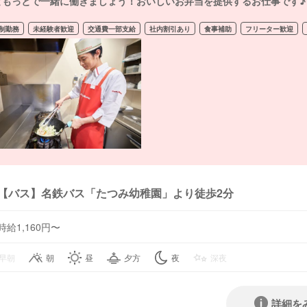
ともっとで一緒に働きましょう！おいしいお弁当を提供するお仕事です♪
制勤務
未経験者歓迎
交通費一部支給
社内割引あり
食事補助
フリーター歓迎
【バス】名鉄バス「たつみ幼稚園」より徒歩2分
時給1,160円〜
早朝
朝
昼
夕方
夜
深夜
詳細を