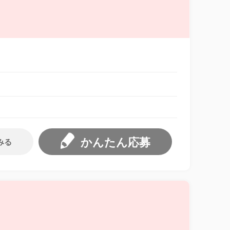
かんたん応募
みる