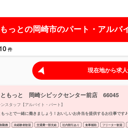
もっとの岡崎市のパート・アルバ
10
件
現在地から求人
ともっと 岡崎シビックセンター前店 66045
チンスタッフ【アルバイト・パート】
ともっとで一緒に働きましょう！おいしいお弁当を提供するお仕事です♪
制勤務
未経験者歓迎
交通費一部支給
社内割引あり
食事補助
フリーター歓迎