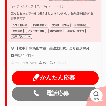
キッチンスタッフ【アルバイト・パート】
ほっともっとで一緒に働きましょう！おいしいお弁当を提供する
お仕事です♪
シフト制勤務
未経験者歓迎
交通費一部支給
社内割引あり
食事補助
フリーター歓迎
経験者歓迎
土日祝・面接可
仕事ブランクOK
【電車】JR高山本線「美濃太田駅」より徒歩10分
時給1,150円〜
早朝
朝
昼
夕方
夜
深夜
かんたん応募
電話応募
検索