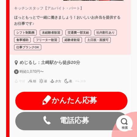
キッチンスタッフ【アルバイト・パート】
ほっともっとで一緒に働きましょう！おいしいお弁当を提供する
お仕事です♪
シフト制勤務
未経験者歓迎
交通費一部支給
社内割引あり
食事補助
フリーター歓迎
経験者歓迎
土日祝・面接可
仕事ブランクOK
めじるし：土崎駅から徒歩20分
時給1,070円〜
早朝
朝
昼
夕方
夜
深夜
かんたん応募
電話応募
検索