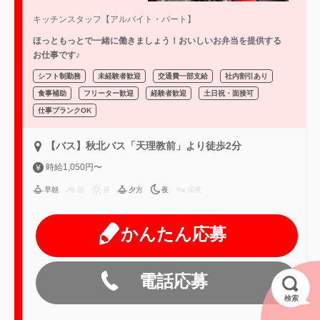
キッチンスタッフ【アルバイト・パート】
ほっともっとで一緒に働きましょう！おいしいお弁当を提供する
お仕事です♪
シフト制勤務
未経験者歓迎
交通費一部支給
社内割引あり
食事補助
フリーター歓迎
経験者歓迎
土日祝・面接可
仕事ブランクOK
【バス】秋北バス「天理教前」より徒歩2分
時給1,050円〜
早朝
朝
昼
夕方
夜
深夜
かんたん応募
電話応募
検索